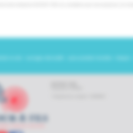
ternet notre entreprise DUFOUR YVES, les prestations que nous proposons, les chan
fonds et sols - ouvrages décoratifs - pose produits humides - briques 
DUFOUR YVES
Plaquiste et Plâtrier
7 Impasse du Longeot - NOMMAY