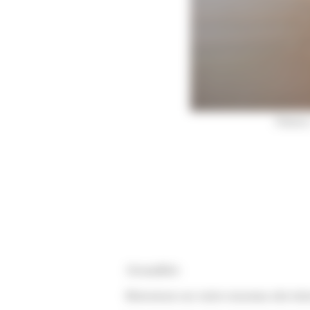
Plafond , corniches et
Actualités
Bienvenue sur notre nouveau site inte