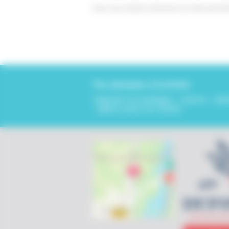
Nous vous invitons à découvrir sur notre site in
Nos domaines d'activités
réalisation de doublages - cloisons - pla
- plâtres posés de manière