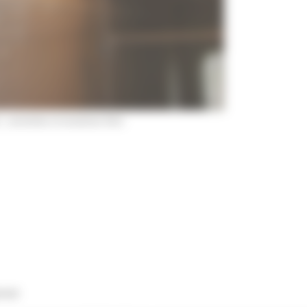
 moulures finis
rnet