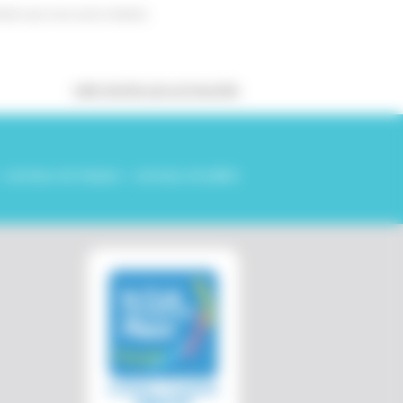
tiers que nous avons réalisés,
VOIR TOUTES LES ACTUALITÉS
- carreaux de briques - carreaux de plâtre