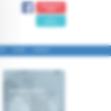
DEMANDE DE
DEVIS
Voir le
téléphone
TÉS
ACCÈS
CONTACT
Qui sommes-nous?
DUFOUR YVES, Plaquiste et Plâtrier
à NOMMAY vous conseille et vous
guide dans toutes les étapes de la
réalisation de constructions neuves
ou de rénovations à NOMMAY et sa