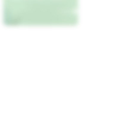
+
Plâtrerie
en savoir