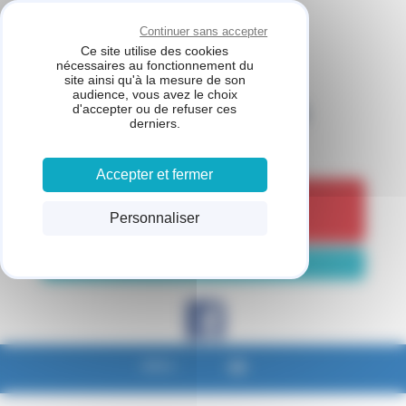
Panneau de gestion des cookies
Continuer sans accepter
Ce site utilise des cookies
nécessaires au fonctionnement du
site ainsi qu'à la mesure de son
audience, vous avez le choix
d'accepter ou de refuser ces
derniers.
Accepter et fermer
DEMANDE DE DEVIS
Personnaliser
Voir le téléphone
MENU