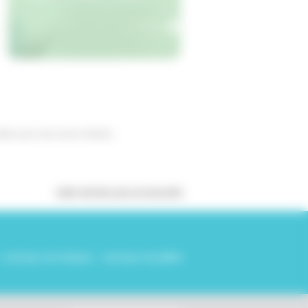
+
Plâtrerie
en savoir
tiers que nous avons réalisés,
VOIR TOUTES LES ACTUALITÉS
- carreaux de briques - carreaux de plâtre