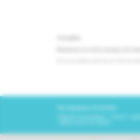
Actualités
Bienvenue sur notre nouveau site inte
Nous vous invitons à découvrir sur notre site in
Nos domaines d'activités
réalisation de doublages - cloisons - pla
- plâtres posés de manière