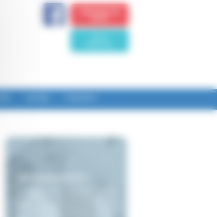
DEMANDE DE
DEVIS
Voir le
téléphone
TÉS
ACCÈS
CONTACT
Qui sommes-nous?
DUFOUR YVES, Plaquiste et Plâtrier
à NOMMAY vous conseille et vous
guide dans toutes les étapes de la
réalisation de constructions neuves
ou de rénovations à NOMMAY et sa