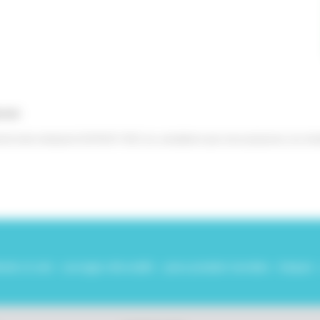
rnet
ternet notre entreprise DUFOUR YVES, les prestations que nous proposons, les chan
fonds et sols - ouvrages décoratifs - pose produits humides - briques 